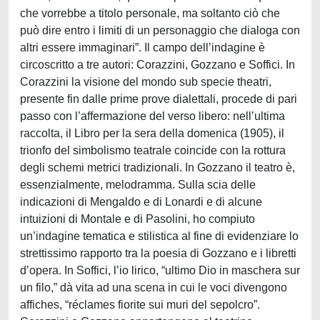
che vorrebbe a titolo personale, ma soltanto ciò che
può dire entro i limiti di un personaggio che dialoga con
altri essere immaginari”. Il campo dell’indagine è
circoscritto a tre autori: Corazzini, Gozzano e Soffici. In
Corazzini la visione del mondo sub specie theatri,
presente fin dalle prime prove dialettali, procede di pari
passo con l’affermazione del verso libero: nell’ultima
raccolta, il Libro per la sera della domenica (1905), il
trionfo del simbolismo teatrale coincide con la rottura
degli schemi metrici tradizionali. In Gozzano il teatro è,
essenzialmente, melodramma. Sulla scia delle
indicazioni di Mengaldo e di Lonardi e di alcune
intuizioni di Montale e di Pasolini, ho compiuto
un’indagine tematica e stilistica al fine di evidenziare lo
strettissimo rapporto tra la poesia di Gozzano e i libretti
d’opera. In Soffici, l’io lirico, “ultimo Dio in maschera sur
un filo,” dà vita ad una scena in cui le voci divengono
affiches, “réclames fiorite sui muri del sepolcro”.