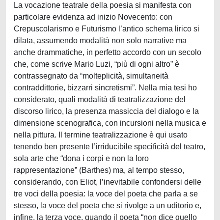
La vocazione teatrale della poesia si manifesta con
particolare evidenza ad inizio Novecento: con
Crepuscolarismo e Futurismo l’antico schema lirico si
dilata, assumendo modalità non solo narrative ma
anche drammatiche, in perfetto accordo con un secolo
che, come scrive Mario Luzi, “più di ogni altro” è
contrassegnato da “molteplicità, simultaneità
contraddittorie, bizzarri sincretismi”. Nella mia tesi ho
considerato, quali modalità di teatralizzazione del
discorso lirico, la presenza massiccia del dialogo e la
dimensione scenografica, con incursioni nella musica e
nella pittura. Il termine teatralizzazione è qui usato
tenendo ben presente l’irriducibile specificità del teatro,
sola arte che “dona i corpi e non la loro
rappresentazione” (Barthes) ma, al tempo stesso,
considerando, con Eliot, l’inevitabile confondersi delle
tre voci della poesia: la voce del poeta che parla a se
stesso, la voce del poeta che si rivolge a un uditorio e,
infine, la terza voce, quando il poeta “non dice quello