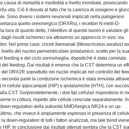
e causa di mortalità e morbidità a livello mondiale, provocando
ella vita. Ciò è dovuto al fatto che la carenza di ossigeno e gluc
. Sono diversi i sistemi neuronali implicati nella patogenesi
mportanza quello orexinergico (ORXRs), i recettori N-metil-D-
 luce di quanto detto, l‘obiettivo di questo lavoro è valutare gli
ti dagli insulti ischemici sia attraverso un approccio in vivo, sia
itro. Nel primo caso, criceti ibernanati (Mesocricetus auratus) s
vello del nucleo periventricolare ipotalamico, scelto per la su
el feeding e del ciclo sonno/veglia, dopodiché è stata correlata
del feeding. Dai risultati è emerso che la CST determina un eff
del ORX2R soprattutto nei nuclei implicati nel controllo del fee
a seconda parte la condizione ischemica è stata simulata attrav
 in cellule ippocampali (HIP) e ipotalamiche (HTH), con succe
i dalla CST. Sorprendetemente, i due tipi cellulari rispondono in 
eme in coltura, rispetto alle cellule cresciute separatamente. Inf
 down-regulation della subunità NMDAergica NR2A e un up-
ultimo, che invece è ampiamente espresso in presenza di cellul
 down-regulation di tutti i fattori analizzati, ma tale trend vien
 HIP. In conclusione dai risultati ottenuti sembra che la CST sia