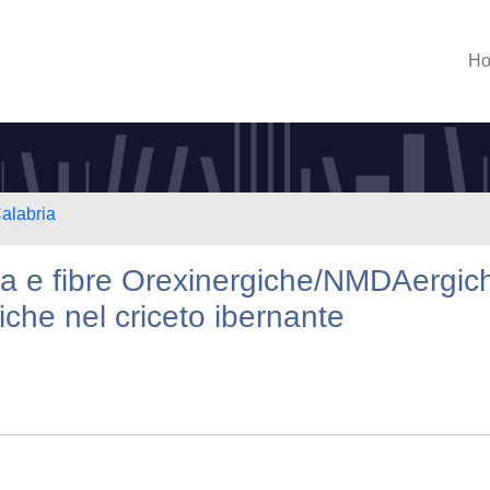
H
Calabria
ina e fibre Orexinergiche/NMDAergic
iche nel criceto ibernante