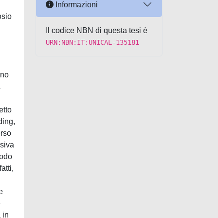
Informazioni
osio
Il codice NBN di questa tesi è
URN:NBN:IT:UNICAL-135181
ono
a
etto
ding,
erso
ssiva
modo
atti,
e
e
 in