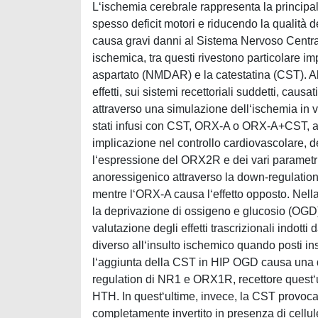
L‘ischemia cerebrale rappresenta la principal
spesso deficit motori e riducendo la qualità d
causa gravi danni al Sistema Nervoso Centrale
ischemica, tra questi rivestono particolare i
aspartato (NMDAR) e la catestatina (CST). Alla
effetti, sui sistemi recettoriali suddetti, causa
attraverso una simulazione dell‘ischemia in v
stati infusi con CST, ORX-A o ORX-A+CST, a li
implicazione nel controllo cardiovascolare, d
l‘espressione del ORX2R e dei vari parametri 
anoressigenico attraverso la down-regulation 
mentre l‘ORX-A causa l‘effetto opposto. Nell
la deprivazione di ossigeno e glucosio (OGD)
valutazione degli effetti trascrizionali indott
diverso all‘insulto ischemico quando posti insi
l‘aggiunta della CST in HIP OGD causa una
regulation di NR1 e ORX1R, recettore quest‘
HTH. In quest‘ultime, invece, la CST provoca la
completamente invertito in presenza di cellule