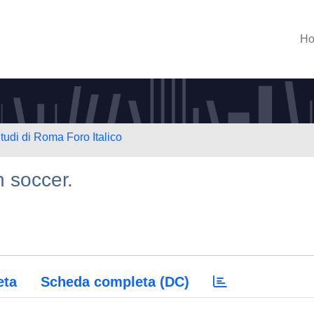
H
Studi di Roma Foro Italico
n soccer.
eta
Scheda completa (DC)