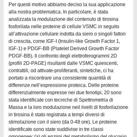
Per questi motivo abbiamo deciso la sua applicazione
alla nostra problematica. In particolare, è stata
analizzata la modulazione del contenuto di tirosina
fosforilata nelle proteine di cellule VSMC in seguito
all’attivazione cellulare indotta da siero o singoli fattori
di crescita, come IGF-I (Insulin-like Growth Factor 1,
IGF-1) e PDGF-BB (Platelet Derived Growth Factor
PDGF-BB). Il confronto degli elettroferogrammi 2D
(profili 2D-PAGE) risultanti dalle VSMC quiescenti,
contrattili, od attivate-proliferanti, sintetiche, ci ha
portato a riscontrare una consistente quantità di
differenze nell’espressione proteica. Delle proteine
differenzialmente espresse nei due fenotipi, 20 sono
stata identificate con tecniche di Spettrometria di
Massa e la loro modulazione neil livelli di fosforilazione
in tirosina è stato registrata a tempi diversi di
stimolazione con il siero (da 0-48 ore). Le proteine
identificate sono state suddivise in tre classi
omogenee: (a) gli enzimi del metabolismo del glucosio,