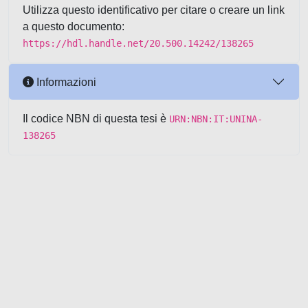
Utilizza questo identificativo per citare o creare un link
a questo documento:
https://hdl.handle.net/20.500.14242/138265
Informazioni
Il codice NBN di questa tesi è
URN:NBN:IT:UNINA-
138265
Powered by UNITESI
-
about
UNITESI
-
Utilizzo dei cookie
-
Copyright © 2026
Area riservata