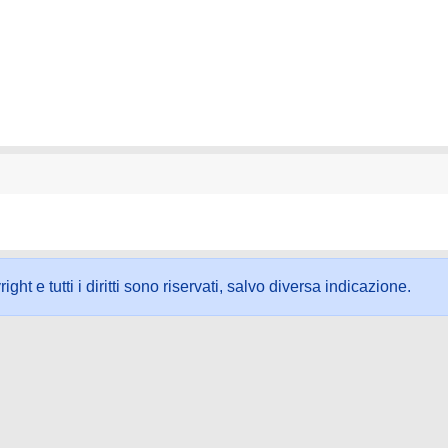
ht e tutti i diritti sono riservati, salvo diversa indicazione.
ookie
-
Area riservata