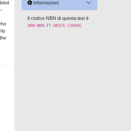
Informazioni
abled
 –
Il codice NBN di questa tesi è
who
URN:NBN:IT:UNIFE-138466
ity
 the