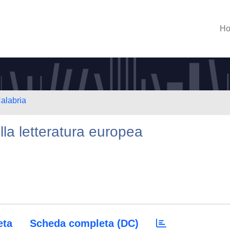
H
Calabria
lla letteratura europea
eta
Scheda completa (DC)