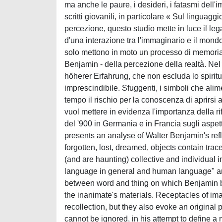
ma anche le paure, i desideri, i fatasmi dell'i
scritti giovanili, in particolare « Sul linguag
percezione, questo studio mette in luce il leg
d'una interazione tra l'immaginario e il mondo
solo mettono in moto un processo di memoria,
Benjamin - della percezione della realtà. Nel
höherer Erfahrung, che non escluda lo spiritu
imprescindibile. Sfuggenti, i simboli che alim
tempo il rischio per la conoscenza di aprirsi 
vuol mettere in evidenza l'importanza della rif
del '900 in Germania e in Francia sugli aspetti
presents an analyse of Walter Benjamin's refl
forgotten, lost, dreamed, objects contain trac
(and are haunting) collective and individual 
language in general and human language" and
between word and thing on which Benjamin ba
the inanimate's materials. Receptacles of ima
recollection, but they also evoke an original 
cannot be ignored, in his attempt to define 