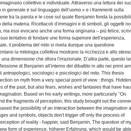
mmaginario collettivo e individuale. Attraverso una lettura dei su
gio in generale e sul linguaggio dell'uomo » e i frammenti sulla
ame tra la parola e le cose sul quale Benjamin fonda la possibili
 della materia. Ricettacoli d'immagini e di simboli, gli oggetti n
 ma essi evocano anche una forma originaria – più felice, scri
 suo tentativo di fondare une forma superiore dell'esperienza,
ale, il problema del mito si rivela dunque una questione
entano la mitologia collettiva mostrano la ricchezza e allo stess
a una dimensione che sfiora l'irrazionale. D'altra parte, questo l
lessione di Benjamin all'interno del dibattito in atto nei primi an
 antropologici, sociologici e psicologici del mito. This thesis
ection on myth from a very special point of view : things. Hidden
es of the past, but also fears, wishes and fantasies that have ha
imagination. Based on his early writings, more particurarly "On
 the fragments of perception, this study brought out the conne
sed the possibility of an interaction between the imagination 
ges and symbols, objects don't trigger off only the process of
perception of reality - happier, said Benjamin. The question of m
a new form of experience, höherer Erfahrung, which would be able