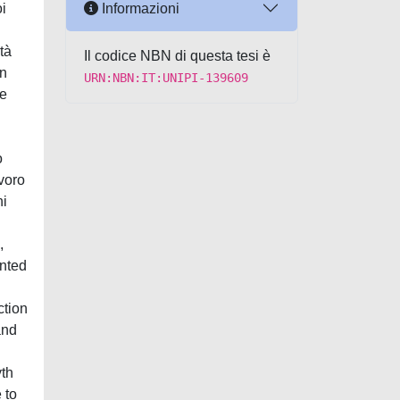
Informazioni
oi
tà
Il codice NBN di questa tesi è
on
URN:NBN:IT:UNIPI-139609
ve
o
avoro
ni
,
unted
ction
and
yth
 to