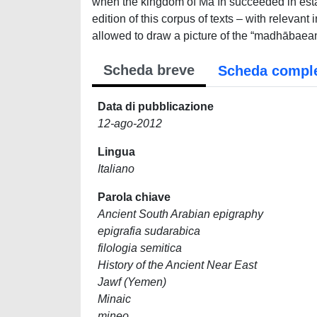
when the kingdom of Ma‘īn succeeded in estab
edition of this corpus of texts – with relevan
allowed to draw a picture of the “madhābaean” c
Scheda breve
Scheda compl
Data di pubblicazione
12-ago-2012
Lingua
Italiano
Parola chiave
Ancient South Arabian epigraphy
epigrafia sudarabica
filologia semitica
History of the Ancient Near East
Jawf (Yemen)
Minaic
mineo