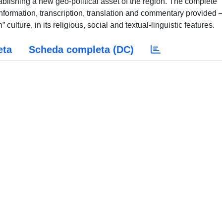
lishing a new geo-political asset of the region. The complete
t information, transcription, translation and commentary provided 
ulture, in its religious, social and textual-linguistic features.
eta
Scheda completa (DC)