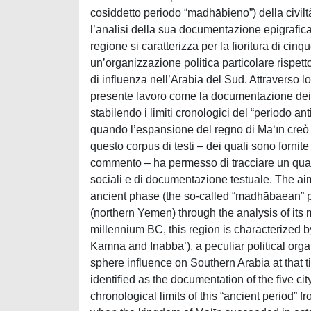
cosiddetto periodo “madhābieno”) della civilt
l’analisi della sua documentazione epigrafic
regione si caratterizza per la fioritura di ci
un’organizzazione politica particolare rispet
di influenza nell’Arabia del Sud. Attraverso lo
presente lavoro come la documentazione dei cin
stabilendo i limiti cronologici del “periodo ant
quando l’espansione del regno di Ma‘īn creò 
questo corpus di testi – dei quali sono fornite 
commento – ha permesso di tracciare un quadr
sociali e di documentazione testuale. The aim 
ancient phase (the so-called “madhābaean” per
(northern Yemen) through the analysis of its m
millennium BC, this region is characterized by
Kamna and Inabba’), a peculiar political orga
sphere influence on Southern Arabia at that 
identified as the documentation of the five city
chronological limits of this “ancient period” f