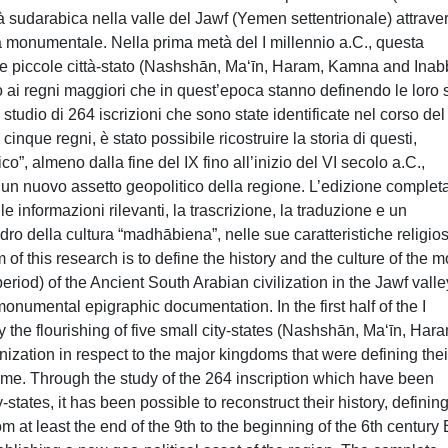
à sudarabica nella valle del Jawf (Yemen settentrionale) attrave
a monumentale. Nella prima metà del I millennio a.C., questa
nque piccole città-stato (Nashshān, Ma‘īn, Haram, Kamna and Inab
to ai regni maggiori che in quest’epoca stanno definendo le loro 
 studio di 264 iscrizioni che sono state identificate nel corso del
que regni, è stato possibile ricostruire la storia di questi,
ico”, almeno dalla fine del IX fino all’inizio del VI secolo a.C.,
un nuovo assetto geopolitico della regione. L’edizione completa
le informazioni rilevanti, la trascrizione, la traduzione e un
o della cultura “madhābiena”, nelle sue caratteristiche religios
of this research is to define the history and the culture of the m
iod) of the Ancient South Arabian civilization in the Jawf valle
onumental epigraphic documentation. In the first half of the I
 the flourishing of five small city-states (Nashshān, Ma‘īn, Har
nization in respect to the major kingdoms that were defining thei
time. Through the study of the 264 inscription which have been
-states, it has been possible to reconstruct their history, definin
rom at least the end of the 9th to the beginning of the 6th century