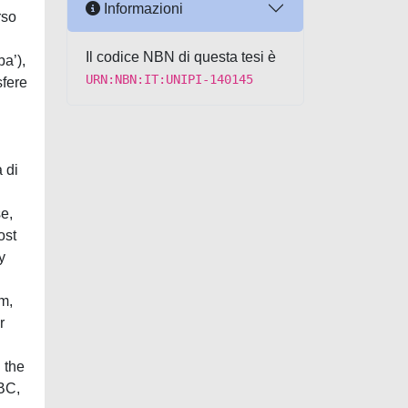
Informazioni
rso
Il codice NBN di questa tesi è
ba’),
URN:NBN:IT:UNIPI-140145
sfere
 di
e,
ost
y
am,
r
g the
 BC,