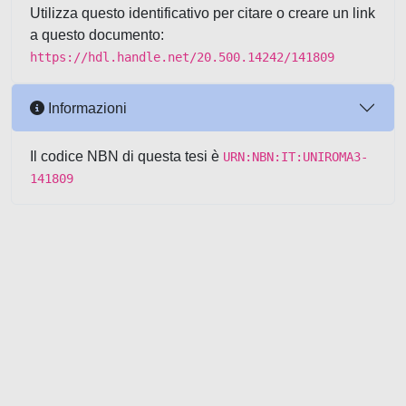
Utilizza questo identificativo per citare o creare un link
a questo documento:
https://hdl.handle.net/20.500.14242/141809
Informazioni
Il codice NBN di questa tesi è
URN:NBN:IT:UNIROMA3-
141809
Powered by UNITESI
-
about
UNITESI
-
Utilizzo dei cookie
-
Copyright © 2026
Area riservata