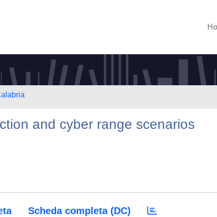
H
Calabria
ection and cyber range scenarios
eta
Scheda completa (DC)