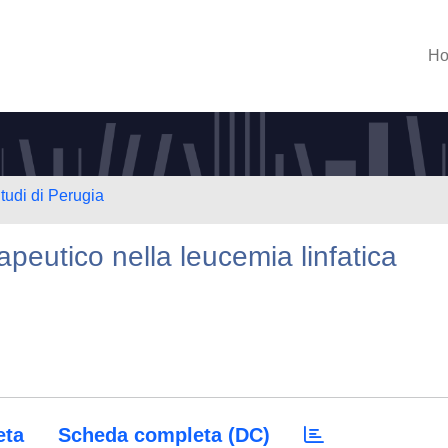
H
tudi di Perugia
eutico nella leucemia linfatica
eta
Scheda completa (DC)