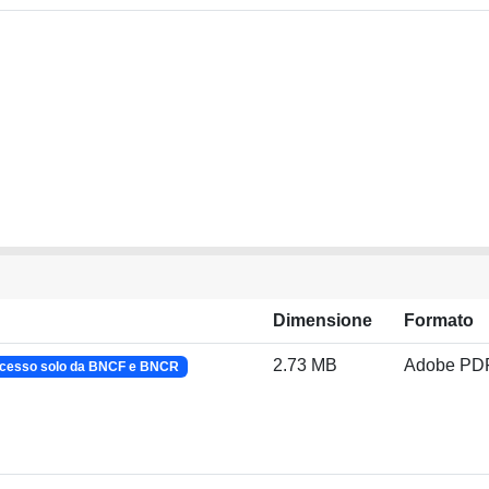
Dimensione
Formato
2.73 MB
Adobe PD
cesso solo da BNCF e BNCR