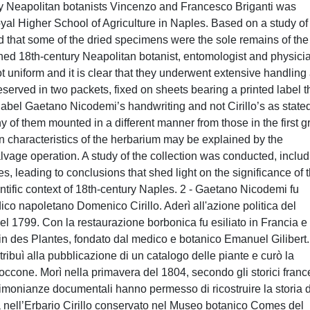
ury Neapolitan botanists Vincenzo and Francesco Briganti was
al Higher School of Agriculture in Naples. Based on a study of
 that some of the dried specimens were the sole remains of the
shed 18th-century Neapolitan botanist, entomologist and physici
 uniform and it is clear that they underwent extensive handling
erved in two packets, fixed on sheets bearing a printed label t
l label Gaetano Nicodemi’s handwriting and not Cirillo’s as state
of them mounted in a different manner from those in the first g
n characteristics of the herbarium may be explained by the
 salvage operation. A study of the collection was conducted, inclu
s, leading to conclusions that shed light on the significance of 
ientific context of 18th-century Naples. 2 - Gaetano Nicodemi fu
ico napoletano Domenico Cirillo. Aderì all'azione politica del
 1799. Con la restaurazione borbonica fu esiliato in Francia e 
din des Plantes, fondato dal medico e botanico Emanuel Gilibert.
ntribuì alla pubblicazione di un catalogo delle piante e curò la
occone. Morì nella primavera del 1804, secondo gli storici franc
monianze documentali hanno permesso di ricostruire la storia d
 nell’Erbario Cirillo conservato nel Museo botanico Comes del