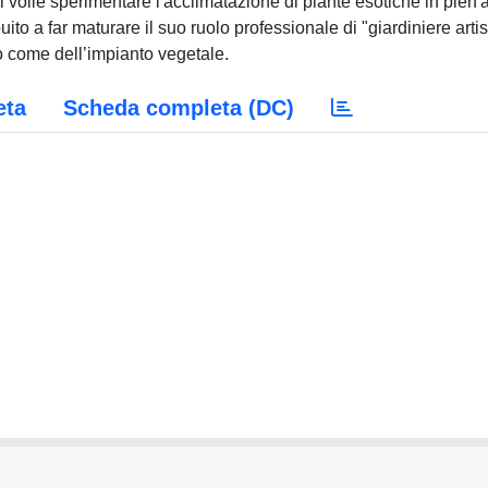
 volle sperimentare l'acclimatazione di piante esotiche in pien'a
to a far maturare il suo ruolo professionale di "giardiniere artis
so come dell’impianto vegetale.
eta
Scheda completa (DC)