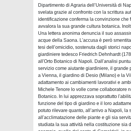
Dipartimento di Agraria dell’Università di Napo
svelata grazie al confronto con la scrittura 
identificazione conferma la convinzione che f
avvalora la sua grande cultura botanica. Inolt
Una lettera anonima denuncia il suo assassini
acque della Saona. L'accusa è però smentita da
tesi dell’omicidio, sostenuta dagli storici nap
giardiniere tedesco Friedrich Dehnhardt (1787
all'Orto Botanico di Napoli. Dall'analisi punt
servizio come aiutante giardiniere, il grand
a Vienna, il giardino di Desio (Milano) e la 
adattamento ai cambiamenti lavorativi e ambie
Michele Tenore lo volle come collaboratore ne
Botanico. In lui apprezzava soprattutto l'abili
funzione del tipo di giardino e il loro adatta
potuto rilevare quanto, all’arrivo a Napoli, l
all'acclimatazione delle piante e gli sia servit
studiata la sua attività nella costituzione sia 