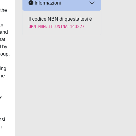
Informazioni
 the
Il codice NBN di questa tesi è
an.
URN:NBN:IT:UNINA-143227
 and
hat
d by
roup,
ding
the
si
esi
i