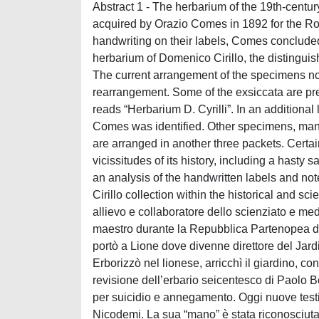
Abstract 1 - The herbarium of the 19th-cent
acquired by Orazio Comes in 1892 for the Roy
handwriting on their labels, Comes concluded
herbarium of Domenico Cirillo, the distingui
The current arrangement of the specimens not
rearrangement. Some of the exsiccata are pres
reads “Herbarium D. Cyrilli”. In an additiona
Comes was identified. Other specimens, many 
are arranged in another three packets. Certai
vicissitudes of its history, including a hasty
an analysis of the handwritten labels and note
Cirillo collection within the historical and sc
allievo e collaboratore dello scienziato e med
maestro durante la Repubblica Partenopea del
portò a Lione dove divenne direttore del Jar
Erborizzò nel lionese, arricchì il giardino, co
revisione dell’erbario seicentesco di Paolo B
per suicidio e annegamento. Oggi nuove testi
Nicodemi. La sua “mano” è stata riconosciuta