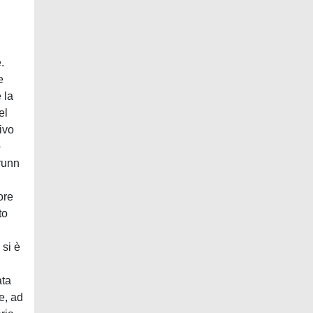
.
e
 la
el
ivo
o
runn
ore
to
 si è
ata
e, ad