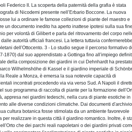
li Federico II. La scoperta della paternità della grafia è stata
autografa di Nicodemi presente nell’Erbario Boccone. La nuova
osse lui a ordinare le famose collezioni di piante del maestro e
re un documento inedito ha aperto inattese ipotesi sulla sua fine
o per volontà di Gilibert e parla del ritrovamento del corpo nell
lle autorità ufficiali francesi. La lettera tuttavia confermerebbe
oletani dell'Ottocento. 3 - Lo studio segue il percorso formativo d
-1870) dal suo apprendistato a Gottinga fino all'impiego definit
uale della composizione dei giardini in cui Dehnhardt ha prestat
e parco Wilhelmshöhe di Kassel e il giardino imperiale di Schönb
Villa Reale a Monza, è emersa la sua notevole capacità di
ntali incontrati procedendo via via verso Sud. A Napoli il dirett
l suo programma di raccolta di piante per la formazione dell'Or
tà, appresa nei giardini tedeschi, nella cura di piante esotiche in
mento alle diverse condizioni climatiche. Dai documenti d'archivio
a sua cultura botanica fosse stimolata da un ambiente favorevole
a per realizzare in questa città il giardino romantico. Inoltre, è st
dell'Orto che dei parchi reali napoletani o dei giardini privati com