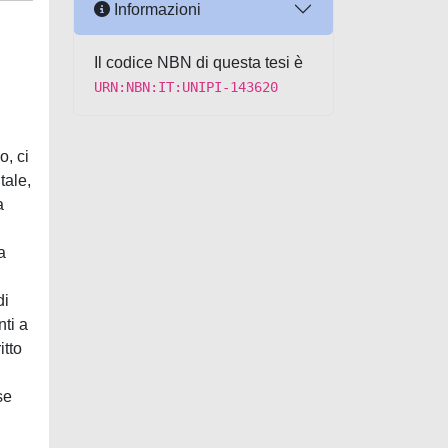
Informazioni
Il codice NBN di questa tesi è
URN:NBN:IT:UNIPI-143620
o, ci
tale,
a
a
di
nti a
itto
se