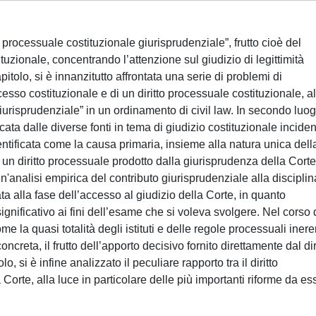
to processuale costituzionale giurisprudenziale”, frutto cioè del
tuzionale, concentrando l’attenzione sul giudizio di legittimità
pitolo, si è innanzitutto affrontata una serie di problemi di
cesso costituzionale e di un diritto processuale costituzionale, al
giurisprudenziale” in un ordinamento di civil law. In secondo luog
cata dalle diverse fonti in tema di giudizio costituzionale inciden
ntificata come la causa primaria, insieme alla natura unica dell
i un diritto processuale prodotto dalla giurisprudenza della Corte
un'analisi empirica del contributo giurisprudenziale alla disciplin
tata alla fase dell’accesso al giudizio della Corte, in quanto
gnificativo ai fini dell’esame che si voleva svolgere. Nel corso 
ome la quasi totalità degli istituti e delle regole processuali inere
creta, il frutto dell’apporto decisivo fornito direttamente dal dir
, si è infine analizzato il peculiare rapporto tra il diritto
Corte, alla luce in particolare delle più importanti riforme da es