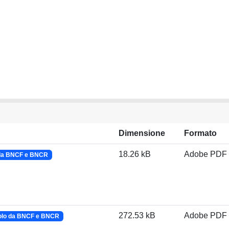
Dimensione
Formato
18.26 kB
Adobe PDF
 da BNCF e BNCR
272.53 kB
Adobe PDF
olo da BNCF e BNCR