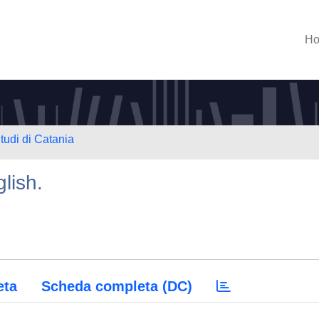
H
tudi di Catania
lish.
eta
Scheda completa (DC)