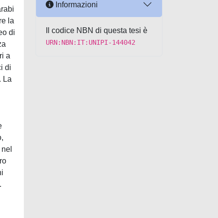
Informazioni
arabi
re la
Il codice NBN di questa tesi è
eo di
URN:NBN:IT:UNIPI-144042
za
ri a
i di
. La
e
o,
 nel
ro
i
.