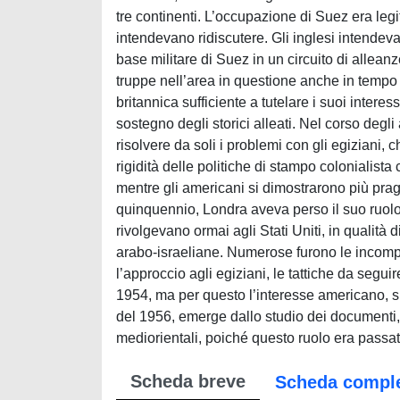
tre continenti. L’occupazione di Suez era legi
intendevano ridiscutere. Gli inglesi intende
base militare di Suez in un circuito di allean
truppe nell’area in questione anche in tem
britannica sufficiente a tutelare i suoi intere
sostegno degli storici alleati. Nel corso degli 
risolvere da soli i problemi con gli egiziani
rigidità delle politiche di stampo colonialist
mentre gli americani si dimostrarono più pragm
quinquennio, Londra aveva perso il suo ruolo
rivolgevano ormai agli Stati Uniti, in qualità d
arabo-israeliane. Numerose furono le incompren
l’approccio agli egiziani, le tattiche da seguir
1954, ma per questo l’interesse americano, sia
del 1956, emerge dallo studio dei documenti, 
mediorientali, poiché questo ruolo era passat
Scheda breve
Scheda compl