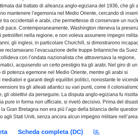
ttimata dal trattato di alleanza anglo-egiziana del 1936, che gli 
vano mantenere l’egemonia nel Medio Oriente, cercando di inseri
ze tra occidentali e arabi, che permettesse di conservare un nucl
po di pace. Contemporaneamente, Washington riteneva la presen
ssi petroliferi nella regione, e non voleva assumere impegni milita
anni, gli inglesi, in particolare Churchill, si dimostrarono incapac
, che reclamavano l’evacuazione delle truppe britanniche da Suez
a collideva con l’ondata nazionalista che attraversava la regione,
atici, acquisendo un certo prestigio tra gli arabi. Nel giro di un
 di potenza egemone nel Medio Oriente, mentre gli arabi si
i mediatori e garanti degli equilibri politici, nonostante le vicend
sioni tra gli alleati atlantici su vari punti, come il colonialism
e, gli obiettivi da perseguire. La disputa anglo-egiziana fu risolta
 pure in forma non ufficiale, si rivelò decisivo. Prima del disast
la Gran Bretagna non era più l’ago della bilancia delle question
o agli Stati Uniti, senza ancora alcun impegno militare nell’area
eta
Scheda completa (DC)