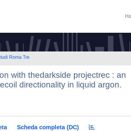
H
Studi Roma Tre
ion with thedarkside projectrec : an
coil directionality in liquid argon.
eta
Scheda completa (DC)