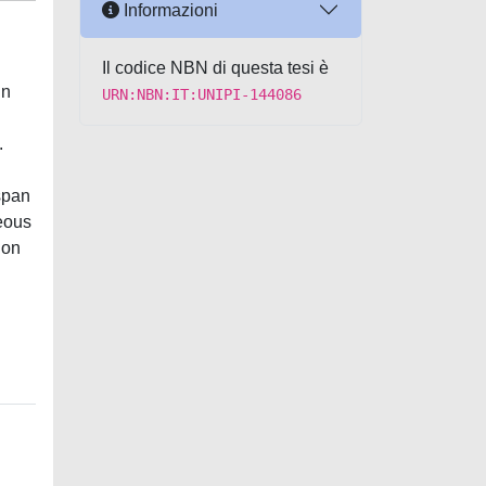
Informazioni
Il codice NBN di questa tesi è
in
URN:NBN:IT:UNIPI-144086
.
span
eous
ion