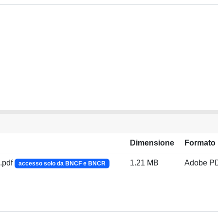
Dimensione
Formato
.pdf
1.21 MB
Adobe P
accesso solo da BNCF e BNCR