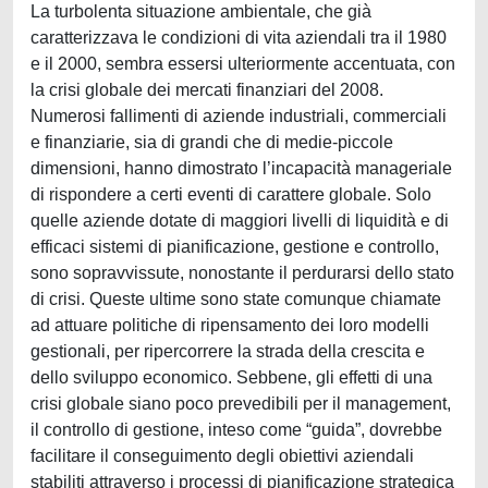
La turbolenta situazione ambientale, che già caratterizzava le condizioni di vita aziendali tra il 1980 e il 2000, sembra essersi ulteriormente accentuata, con la crisi globale dei mercati finanziari del 2008. Numerosi fallimenti di aziende industriali, commerciali e finanziarie, sia di grandi che di medie-piccole dimensioni, hanno dimostrato l’incapacità manageriale di rispondere a certi eventi di carattere globale. Solo quelle aziende dotate di maggiori livelli di liquidità e di efficaci sistemi di pianificazione, gestione e controllo, sono sopravvissute, nonostante il perdurarsi dello stato di crisi. Queste ultime sono state comunque chiamate ad attuare politiche di ripensamento dei loro modelli gestionali, per ripercorrere la strada della crescita e dello sviluppo economico. Sebbene, gli effetti di una crisi globale siano poco prevedibili per il management, il controllo di gestione, inteso come “guida”, dovrebbe facilitare il conseguimento degli obiettivi aziendali stabiliti attraverso i processi di pianificazione strategica e operativa, ed evitare che l'azienda si trovi in situazioni dannose e pericolose. Un efficace sistema di controllo di gestione, dovrebbe, cioè, aumentare la probabilità di sopravvivenza nel breve periodo, e di sviluppo e crescita, nel medio-lungo periodo. Come sotto-sistema del sistema-azienda, esso si compone di una struttura organizzativa e di una struttura informativo-contabile, che danno vita al processo di controllo. All'interno di quest'ultimo, meccanismi di feed-back e di feed-forward, sono utilizzati per pianificare gli obiettivi, misurare i risultati ed assumere azioni correttive, laddove richiesto. La struttura organizzativa prevede l'assegnazione di ruoli, compiti ed organi, e la definizione dei centri di responsabilità, delle linee di autorità e delle relazioni formalizzate. Mentre, la struttura informativa si compone della contabilità direzionale, degli strumenti di Information Technologies (IT), e del sistema di reporting necessari ad alimentare, con informazioni rilevanti, il processo di gestione e il controllo (manageriale) delle attività operative e direzionali aziendali. Comunque, il processo di controllo, non è un processo meccanico, esso deve essere in grado di rispondere alla complessità in cui l'azienda opera, con il duplice scopo di influenzare il comportamento degli individui e di verificare, il raggiungimento degli obiettivi aziendali. Questa tesi di ricerca analizza il fenomeno dell'integrazione delle tecnologie informatiche (sistemi IT) e il suo impatto sulla contabilità direzionale, sul sistema di reporting e sul sistema di controllo nel suo insieme. Il tema delle problematiche informative legate al controllo di gestione ha avuto particolare rilevanza negli ultimi due decenni nella ricerca sia italiana che internazionale, grazie anche alla rapidità nello sviluppo delle tecnologie informatiche. Il loro ruolo all'interno dei sistemi di controllo manageriale è cresciuto esponenzialmente, ed oggi un’intera branca di ricerca, definita dell’Accounting Information System (AIS), è dedita all’analisi delle problematiche inerenti l’impatto delle tecnologie informatiche sulla contabilità direzionale e sul controllo di gestione. La letteratura internazionale nei temi del management control e del management accounting presenta un’ampia gamma di studi e di ricerche che analizzano la relazione tra tecnologia informatica e sistemi di controllo, basate su differenti teorie economiche e/o sociali. La teoria della contingenza, ad esempio, assume l'IT come una variabile contingente, che può incidere sul funzionamento del sistema di controllo e sulle performance aziendali. Gli studi basati su questa teoria consentono la comprensione degli aspetti che possono incidere sul funzionamento di un sistema IT, ma generalizza sul comportamento sia delle scelte, che dei processi decisionali e operativi che precedono l'implementazione e l'utilizzo del sistema. Invece, casi studio longitudinali basati su teorie interpretative sociologiche sembrano offrire una maggiore profondità nell'interpretazione di certi fenomeni e problemi organizzativi. Le teorie istituzionali (la nuova teoria sociologica e la vecchia teoria istituzionale) e la Network Actory Theory sono state utilizzate per interpretare i cambiamenti nelle pratiche di controllo e nelle pratiche organizzative, in generale, con l'implementazione o l'integrazione di un sistema IT. Alcuni di questi studi, come sarà analizzato nel proseguo del lavoro, dimostrano che l'introduzione di strumenti IT, come ad esempio i software di Enterprise Resource Planning (ERP), non hanno avuto un reale impatto sulle pratiche di contabilità direzionale e di controllo, né tantomeno un effetto su altri tipi di controllo di carattere informale. Comunque, con il crescere della complessità e della competitività a livello globale, le aziende non possono più rinunciare all’uso di sistemi e tecnologie IT per gestire i loro business. La delocalizzazione produttiva e commerciale e il ricorso all'outsourcing presso regioni geografiche molto distanti non solo hanno ampliato le variabili da monitorare e controllare, ma hanno anche contribuito al proliferarsi di nuove tecnologie informatiche in grado di attuare modalità di controllo per così dire “remote”. L'utilizzo degli strumenti IT dovrebbe consentire una razionalizzazione dei processi operativi, un migliore coordinamento delle attività operative, un miglioramento nelle relazioni di interdipendenza tra funzioni aziendali, una standardizzazione delle procedure e dei comportamenti desiderati. La letteratura internazionale dimostra, però, che non sempre ciò si verifica a causa delle forti resistenze che il cambiamento delle pratiche organizzative può generare nel comportamento degli individui. Le aziende moderne utilizzano un numero sempre crescente di tecnologie informatiche per gestire i loro business. Le soluzioni IT offrono senz'altro una serie di innumerevoli vantaggi, ma portano con sé altrettanti rischi e pericoli. Una mancata coerenza e una debole integrazione tra le differenti tecnologie informatiche e la contabilità direzionale, può compromettere il livello di qualità e di tempestività dell'intero sistema di reporting direzionale. Il processo decisionale, sia a livello operativo che a livello manageriale, rischia di essere alimentato da informazioni che non sono coerenti, né con l'andamento del business, né con le esigenze organizzative, né tantomeno con le variabili chiave del controllo. In particolare, si è abituati a credere che l'uso dei sistemi ERP, sistemi informativi gestionali con un alto livello di integrazione dei processi transazionali, sia diffuso nella maggior parte delle aziende e che il corretto funzionamento di tali sistemi sia garantito nel tempo. In realtà, diversi casi di studio pubblicati su facoltose riviste accademiche nazionali ed internazionali dimostrano che la gran parte delle aziende opera con dei sistemi che sono spesse volte disintegrati. Sebbene, la “disintegrazione” in diversi casi sembra essere la soluzione migliore per lo svolgimento delle attività operative, una mancanza di integrazione comporta per diverse aziende una grande mole di lavoro in termini di immissione manuale dei dati e genera negative implicazioni di natura operativa ed organizzativa, quali la perdita dei dati, la verifica successiva dei valori immessi nel sistema, il rallentamento delle attività operative, errori nella pianificazione e nella programmazione operativa, l'errata valutazione delle rimanenze di magazzino e la conseguente inefficienza nella spedizione di prodotti al cliente, l'ambiguità negli obiettivi assegnati e l'insoddisfazione dei lavoratori, e così via. Inoltre, l'impossibilità di ottenere informazioni in tempo reale attraverso la diretta “interrogazione” del sistema informatico, rende il processo decisionale manageriale inefficiente, mettendo a repentaglio da un lato l'operatività aziendale, dall'altro la bontà delle decisioni di breve termine e di quelle strategiche. Per questi motivi, l'integrazione informatico-informativa rappresenta un fattore critico per l'efficiente ed efficace funzionamento del sistema di controllo manageriale nel suo complesso. Come detto, oggi le aziende vivono un periodo di crescente e costante rapidità e turbolenza ambientale, e spesso sono chiamate a una revisione dell'intero sistema di controllo, per verificare quali problemi di natura organizzativa e/o informativa rendono il sistema inefficace a guidare l'azienda verso il raggiungimento degli obiettivi. Uno di questi problemi è la mancanza di integrazione informatica-informativa. Di certo, non esiste per ogni organizzazione un livello ottimale di integrazione: generalmente i criteri e i livelli di integrazione informatico-informativa sono stabiliti in fase di disegno ed implementazione dei sistemi di controllo. Tali condizioni non sono “immutabili” nel tempo e nello spazio. Il cambiamento nelle scelte di business, l'ingresso in nuovi mercati, il coinvolgimento in processi aggregativi, la re-ingegnerizzazione dei processi aziendali, e così via, sono fenomeni che modificano i fabbisogni informativi interni. In questo contesto, gli strumenti IT possono giocare un ruolo predominante nel facilitare o nel limitare certi cambiamenti. Le modifiche e le integrazioni dei sistemi informativi aziendali non sempre sono percorribili sia a causa della scarsa disponibilità delle risorse, che per l'impossibilità di interrompere o rallentare le attività operative quotidiane. Anche quando la “disintegrazione” tra nuovi ed esistenti modelli e nuove ed esistenti tecnologie potrebbe rappresentare una soluzione adeguata per rispondere alle esistenti esigenze informative e operative, una loro successiva integrazione potrebbe essere richiesta, qualora i requisiti di efficacia ed efficienza dell'intero sistema di reporting venissero a mancare. Dunque, l'integrazione dei sistemi informatici può rappresentare una soluzione alle pro