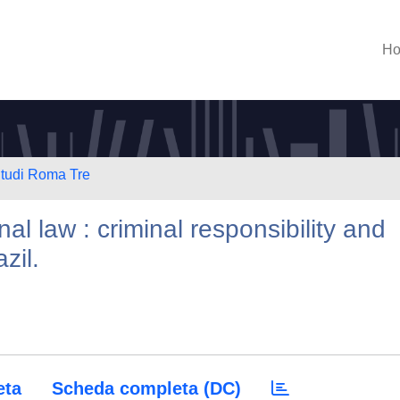
H
Studi Roma Tre
nal law : criminal responsibility and
zil.
eta
Scheda completa (DC)