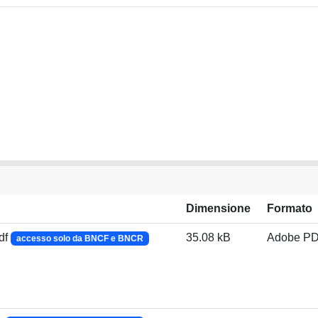
Dimensione
Formato
df
35.08 kB
Adobe P
accesso solo da BNCF e BNCR