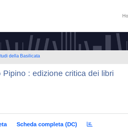
H
tudi della Basilicata
ipino : edizione critica dei libri
eta
Scheda completa (DC)