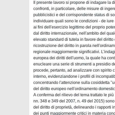
Il presente lavoro si propone di indagare la disc
confronti, in particolare, delle misure di inger
pubblicistici e del corrispondente status di so
individuare quali sono le condizioni - de iure
ai fini dell'esercizio legittimo del proprio pote
dal diritto internazionale, nell'ambito del qu
elevato standard di tutela in favore del diritt
ricostruzione del diritto in parola nell'ordina
regionale maggiormente significativi. L'indagi
europea dei diritti dell'uomo, la quale ha co
enucleare una serie di strumenti a presidio de
procede, pertanto, ad analizzare con spirito cr
interno, evidenziandone i profili di incompati
concentrando l'attenzione sulla cosiddetta "
del diritto europeo nell'ordinamento domesti
A conferma del rilievo del tema trattato le più
nn. 348 e 349 del 2007, n. 49 del 2015) sono i
del diritto di proprietà, delineando i rapporti
dei punti maggiormente critici in materia conc