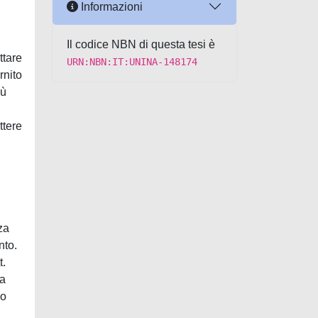
Informazioni
Il codice NBN di questa tesi è
ttare
URN:NBN:IT:UNINA-148174
rnito
iù
ttere
za
nto.
t.
la
no