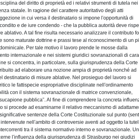
iplina del diritto di proprietà ed i relativi strumenti di tutela nei
enza statale. In ragione del carattere autoritativo degli atti
ggezione in cui versa il destinatario si impone l'opportunità di
 condito e de iure condendo - che la pubblica autorità deve rispe
re ablativo. A tal fine risulta necessario analizzare il contributo fo
ale sono maturate dottrine e prassi tese al riconoscimento di un p
o dominicale. Per tale motivo il lavoro prende le mosse dalla
mento internazionale e nei sistemi giuridici sovranazionali di cara
ne si concentra, in particolare, sulla giurisprudenza della Corte
ntribuito ad elaborare una nozione ampia di proprietà nonché ad
l destinatario di misure ablative. Nel prosieguo del lavoro si
itico le fattispecie espropriative disciplinate nell'ordinamento
bilità con il sistema sovranazionale di matrice convenzionale,
usucapione pubblica". Al fine di comprendere la concreta influen
co si procede ad esaminarne il relativo meccanismo di adattame
 significative sentenze della Corte Costituzionale sul punto (sent
ntervenute nell'ambito di controversie aventi ad oggetto la tute
 intercorrenti tra il sistema normativo interno e sovranazionale. U
erne l'influenza della giurisprudenza di Strasburgo nei giudizi