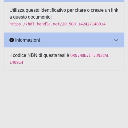
Utilizza questo identificativo per citare o creare un link
a questo documento:
https://hdl.handle.net/20.500.14242/148914
Informazioni
Il codice NBN di questa tesi è
URN:NBN:IT:UNICAL-
148914
Powered by UNITESI
-
about
UNITESI
-
Utilizzo dei cookie
-
Copyright © 2026