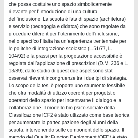
che possa costtuire uno spazio simbolicamente
rilevante per l’introduzione di una cultura
dell’inclusione. La scuola è fata di spazio (architetura)
e servizio (pedagogia e didatca) che sono regolate da
procedure diferent per l’otenimento dell’inclusione;
nello specifco l’Italia ha un’esperienza trentennale per
le politche di integrazione scolastca (L.51/77, L.
104/92) e la prassi per la progetazione accessibile è
regolata dall’applicazione di prescrizioni (D.M. 236 e L.
13/89); dallo studio di quest due aspet sono stat
osservat rilevant incongruenze tra i due tpi di strategia.
Lo scopo della tesi è proporre uno strumento fessibile
che ofra modalità di utlizzo coerent per progetst e
operatori dello spazio per incentvarne il dialogo e la
collaborazione. Il modello bio psico-sociale della
Classifcazione ICF2 è stato utlizzato come base teorica
per aumentare la partecipazione degli alunni della
scuola, intervenendo sulle component dello spazio. Il
metodo del Quality Functon Deployment (QFD) è stato