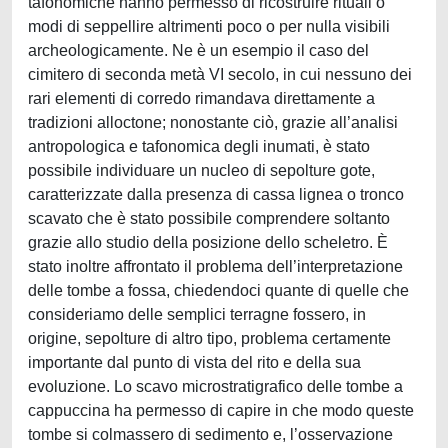
tafonomiche hanno permesso di ricostruire rituali o
modi di seppellire altrimenti poco o per nulla visibili
archeologicamente. Ne è un esempio il caso del
cimitero di seconda metà VI secolo, in cui nessuno dei
rari elementi di corredo rimandava direttamente a
tradizioni alloctone; nonostante ciò, grazie all’analisi
antropologica e tafonomica degli inumati, è stato
possibile individuare un nucleo di sepolture gote,
caratterizzate dalla presenza di cassa lignea o tronco
scavato che è stato possibile comprendere soltanto
grazie allo studio della posizione dello scheletro. È
stato inoltre affrontato il problema dell’interpretazione
delle tombe a fossa, chiedendoci quante di quelle che
consideriamo delle semplici terragne fossero, in
origine, sepolture di altro tipo, problema certamente
importante dal punto di vista del rito e della sua
evoluzione. Lo scavo microstratigrafico delle tombe a
cappuccina ha permesso di capire in che modo queste
tombe si colmassero di sedimento e, l’osservazione