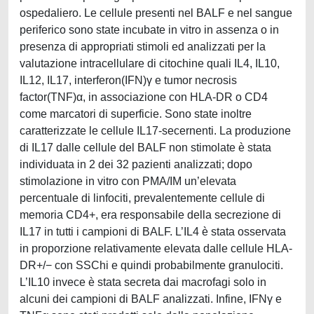
ospedaliero. Le cellule presenti nel BALF e nel sangue
periferico sono state incubate in vitro in assenza o in
presenza di appropriati stimoli ed analizzati per la
valutazione intracellulare di citochine quali IL4, IL10,
IL12, IL17, interferon(IFN)γ e tumor necrosis
factor(TNF)α, in associazione con HLA-DR o CD4
come marcatori di superficie. Sono state inoltre
caratterizzate le cellule IL17-secernenti. La produzione
di IL17 dalle cellule del BALF non stimolate è stata
individuata in 2 dei 32 pazienti analizzati; dopo
stimolazione in vitro con PMA/IM un’elevata
percentuale di linfociti, prevalentemente cellule di
memoria CD4+, era responsabile della secrezione di
IL17 in tutti i campioni di BALF. L’IL4 è stata osservata
in proporzione relativamente elevata dalle cellule HLA-
DR+/− con SSChi e quindi probabilmente granulociti.
L’IL10 invece è stata secreta dai macrofagi solo in
alcuni dei campioni di BALF analizzati. Infine, IFNγ e