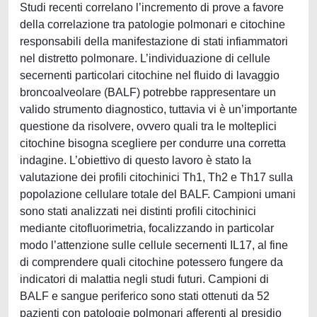
Studi recenti correlano l’incremento di prove a favore
della correlazione tra patologie polmonari e citochine
responsabili della manifestazione di stati infiammatori
nel distretto polmonare. L’individuazione di cellule
secernenti particolari citochine nel fluido di lavaggio
broncoalveolare (BALF) potrebbe rappresentare un
valido strumento diagnostico, tuttavia vi è un’importante
questione da risolvere, ovvero quali tra le molteplici
citochine bisogna scegliere per condurre una corretta
indagine. L’obiettivo di questo lavoro è stato la
valutazione dei profili citochinici Th1, Th2 e Th17 sulla
popolazione cellulare totale del BALF. Campioni umani
sono stati analizzati nei distinti profili citochinici
mediante citofluorimetria, focalizzando in particolar
modo l’attenzione sulle cellule secernenti IL17, al fine
di comprendere quali citochine potessero fungere da
indicatori di malattia negli studi futuri. Campioni di
BALF e sangue periferico sono stati ottenuti da 52
pazienti con patologie polmonari afferenti al presidio