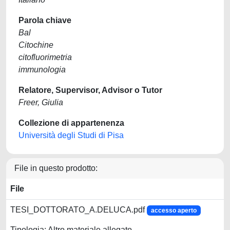
Parola chiave
Bal
Citochine
citofluorimetria
immunologia
Relatore, Supervisor, Advisor o Tutor
Freer, Giulia
Collezione di appartenenza
Università degli Studi di Pisa
File in questo prodotto:
File
TESI_DOTTORATO_A.DELUCA.pdf
accesso aperto
Tipologia: Altro materiale allegato