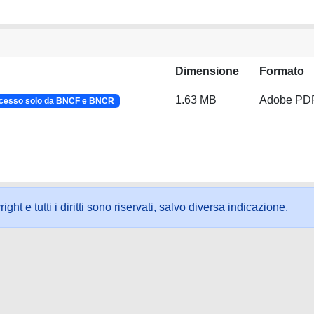
Dimensione
Formato
1.63 MB
Adobe PD
cesso solo da BNCF e BNCR
ht e tutti i diritti sono riservati, salvo diversa indicazione.