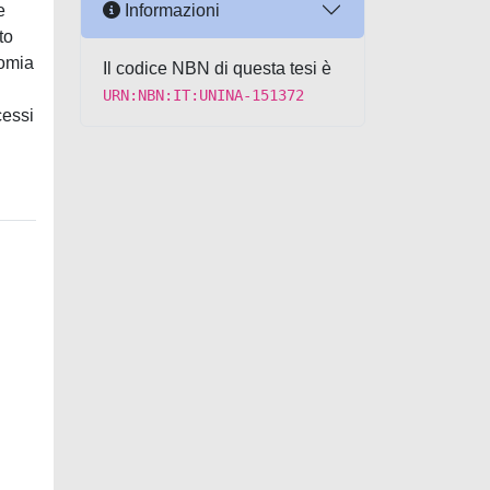
Informazioni
e
to
nomia
Il codice NBN di questa tesi è
URN:NBN:IT:UNINA-151372
cessi