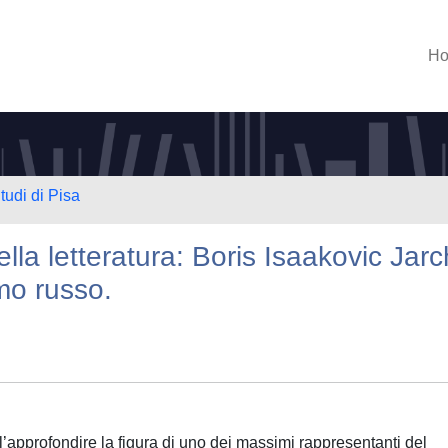
H
tudi di Pisa
lla letteratura: Boris Isaakovic Jar
mo russo.
l’approfondire la figura di uno dei massimi rappresentanti del