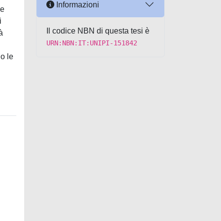
Informazioni
le
i
Il codice NBN di questa tesi è
à
URN:NBN:IT:UNIPI-151842
o le