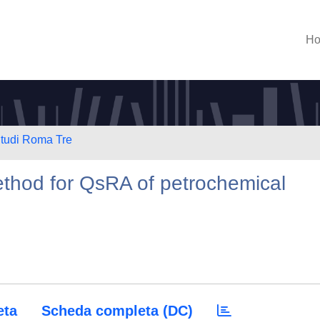
H
Studi Roma Tre
method for QsRA of petrochemical
eta
Scheda completa (DC)