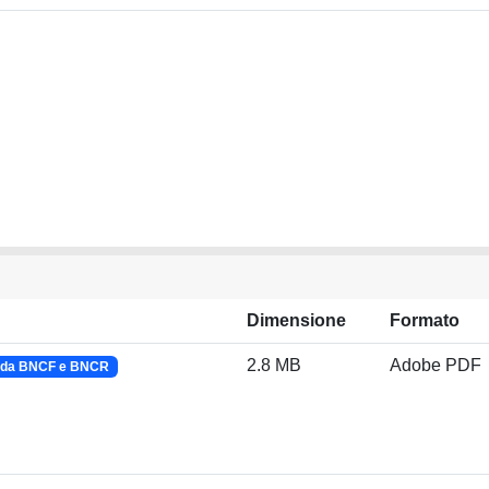
Dimensione
Formato
2.8 MB
Adobe PDF
o da BNCF e BNCR