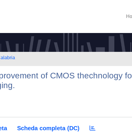
H
Calabria
improvement of CMOS thechnology fo
ging.
eta
Scheda completa (DC)