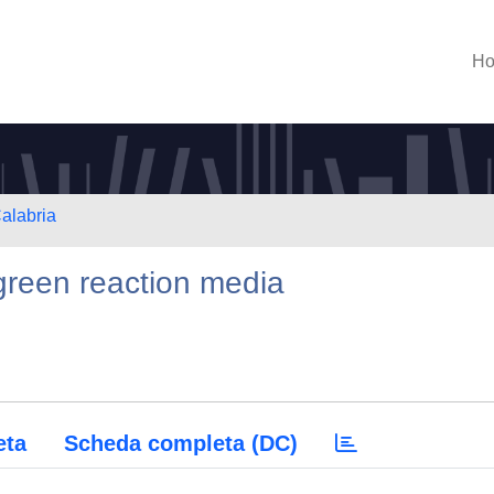
H
Calabria
green reaction media
eta
Scheda completa (DC)