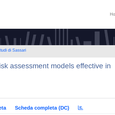
H
tudi di Sassari
isk assessment models effective in
eta
Scheda completa (DC)