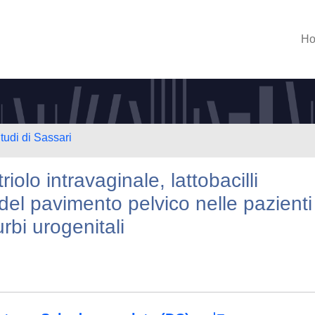
H
tudi di Sassari
riolo intravaginale, lattobacilli
e del pavimento pelvico nelle pazienti
bi urogenitali