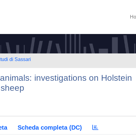
H
tudi di Sassari
y animals: investigations on Holstein
 sheep
eta
Scheda completa (DC)