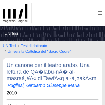
UNITesi
UNITesi
Tesi di dottorato
Università Cattolica del "Sacro Cuore"
Un canone per il teatro arabo. Una
lettura de QÄ�labu-nÄ� al-
masraá¸¥Ä« di TawfÄ«q al-á¸¤akÄ«m
Pugliesi, Girolamo Giuseppe Maria
2010