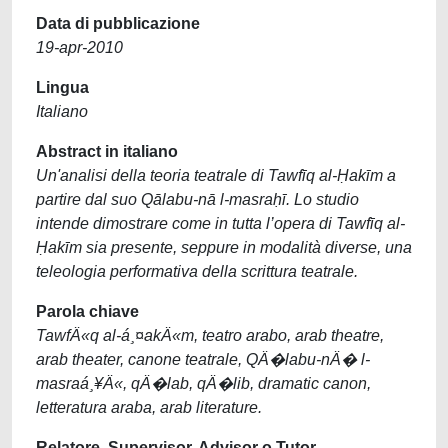
Data di pubblicazione
19-apr-2010
Lingua
Italiano
Abstract in italiano
Un'analisi della teoria teatrale di Tawfīq al-Ḥakīm a
partire dal suo Qālabu-nā l-masraḥī. Lo studio
intende dimostrare come in tutta l’opera di Tawfīq al-
Ḥakīm sia presente, seppure in modalità diverse, una
teleologia performativa della scrittura teatrale.
Parola chiave
TawfÄ«q al-á¸¤akÄ«m, teatro arabo, arab theatre,
arab theater, canone teatrale, QÄ�labu-nÄ� l-
masraá¸¥Ä«, qÄ�lab, qÄ�lib, dramatic canon,
letteratura araba, arab literature.
Relatore, Supervisor, Advisor o Tutor