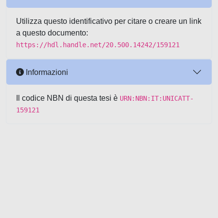
Utilizza questo identificativo per citare o creare un link
a questo documento:
https://hdl.handle.net/20.500.14242/159121
Informazioni
Il codice NBN di questa tesi è
URN:NBN:IT:UNICATT-
159121
Powered by UNITESI
-
about
UNITESI
-
Utilizzo dei cookie
-
Copyright © 2026