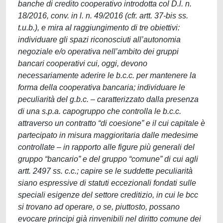
banche di credito cooperativo introdotta col D.l. n.
18/2016, conv. in l. n. 49/2016 (cfr. artt. 37-bis ss.
t.u.b.), e mira al raggiungimento di tre obiettivi:
individuare gli spazi riconosciuti all’autonomia
negoziale e/o operativa nell’ambito dei gruppi
bancari cooperativi cui, oggi, devono
necessariamente aderire le b.c.c. per mantenere la
forma della cooperativa bancaria; individuare le
peculiarità del g.b.c. – caratterizzato dalla presenza
di una s.p.a. capogruppo che controlla le b.c.c.
attraverso un contratto “di coesione” e il cui capitale è
partecipato in misura maggioritaria dalle medesime
controllate – in rapporto alle figure più generali del
gruppo “bancario” e del gruppo “comune” di cui agli
artt. 2497 ss. c.c.; capire se le suddette peculiarità
siano espressive di statuti eccezionali fondati sulle
speciali esigenze del settore creditizio, in cui le bcc
si trovano ad operare, o se, piuttosto, possano
evocare principi già rinvenibili nel diritto comune dei