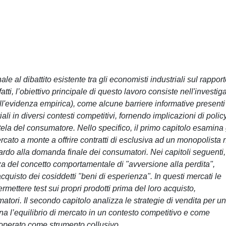
le al dibattito esistente tra gli economisti industriali sul rappor
tti, l’obiettivo principale di questo lavoro consiste nell'investig
all'evidenza empirica), come alcune barriere informative presenti
li in diversi contesti competitivi, fornendo implicazioni di polic
tela del consumatore. Nello specifico, il primo capitolo esamina 
cato a monte a offrire contratti di esclusiva ad un monopolista 
ardo alla domanda finale dei consumatori. Nei capitoli seguenti,
nza del concetto comportamentale di "avversione alla perdita",
acquisto dei cosiddetti "beni di esperienza". In questi mercati le
ettere test sui propri prodotti prima del loro acquisto,
matori. Il secondo capitolo analizza le strategie di vendita per un
ina l’equilibrio di mercato in un contesto competitivo e come
adoperato come strumento collusivo.