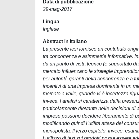
Data di pubblicazione
29-mag-2017
Lingua
Inglese
Abstract in italiano
La presente tesi fornisce un contributo origina
tra concorrenza e asimmetrie informative. Infa
da un punto di vista teorico (e supportato d
mercato influenzano le strategie imprenditoria
per autorità garanti della concorrenza e a tu
incentivi di una impresa dominante in un mer
mercato a valle, quando vi è incertezza rigu
invece, l’analisi si caratterizza dalla prese
particolarmente rilevante nelle decisioni di 
imprese possono decidere liberamente di perm
modificando quindi l’utilità attesa dei consu
monopolista. Il terzo capitolo, invece, esam
l’utilizzo di test sui prodotti possa essere 