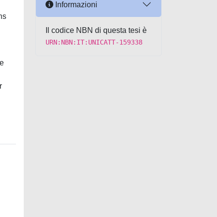
Informazioni
ns
Il codice NBN di questa tesi è
URN:NBN:IT:UNICATT-159338
he
r