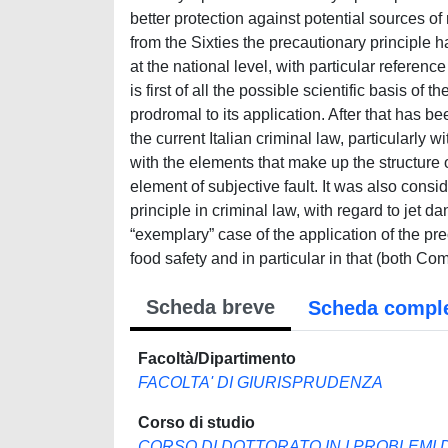
better protection against potential sources of 
from the Sixties the precautionary principle 
at the national level, with particular referenc
is first of all the possible scientific basis o
prodromal to its application. After that has b
the current Italian criminal law, particularly w
with the elements that make up the structure o
element of subjective fault. It was also cons
principle in criminal law, with regard to jet d
“exemplary” case of the application of the prec
food safety and in particular in that (both Co
Scheda breve
Scheda compl
Facoltà/Dipartimento
FACOLTA' DI GIURISPRUDENZA
Corso di studio
CORSO DI DOTTORATO IN I PROBLEMI D