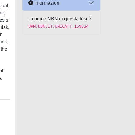
Informazioni
goal,
er)
Il codice NBN di questa tesi è
hesis
URN:NBN:IT:UNICATT-159534
risk,
th
link,
 the
of
s.