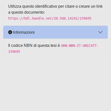
Utilizza questo identificativo per citare o creare un link
a questo documento:
https://hdl.handle.net/20.500.14242/159695
Informazioni
Il codice NBN di questa tesi è
URN:NBN:IT:UNICATT-
159695
Powered by UNITESI
-
about
UNITESI
-
Utilizzo dei cookie
-
Copyright © 2026
Area riservata