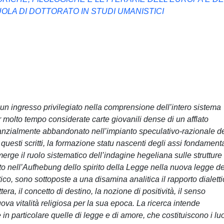
LA DI DOTTORATO IN STUDI UMANISTICI
n ingresso privilegiato nella comprensione dell’intero sistema
r molto tempo considerate carte giovanili dense di un afflato
tanzialmente abbandonato nell’impianto speculativo-razionale de
n questi scritti, la formazione statu nascenti degli assi fondamenta
rge il ruolo sistematico dell’indagine hegeliana sulle strutture
utto nell’Aufhebung dello spirito della Legge nella nuova legge de
ico, sono sottoposte a una disamina analitica il rapporto dialett
ttera, il concetto di destino, la nozione di positività, il senso
ova vitalità religiosa per la sua epoca. La ricerca intende
 in particolare quelle di legge e di amore, che costituiscono i lu