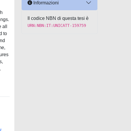
Informazioni
ch
Il codice NBN di questa tesi è
ings.
URN:NBN:IT:UNICATT-159759
 all
d to
and
me,
gures
s,
,
L