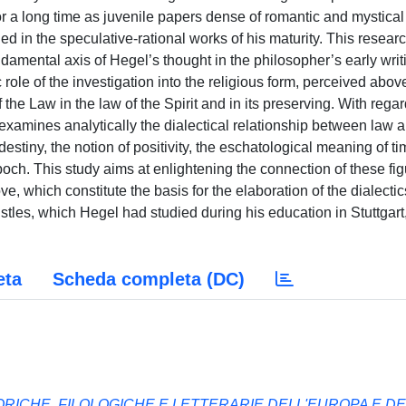
r a long time as juvenile papers dense of romantic and mystical
ed in the speculative-rational works of his maturity. This resear
ndamental axis of Hegel’s thought in the philosopher’s early writ
ole of the investigation into the religious form, perceived above
 the Law in the law of the Spirit and in its preserving. With regar
examines analytically the dialectical relationship between law 
 destiny, the notion of positivity, the eschatological meaning of ti
 epoch. This study aims at enlightening the connection of these fi
ve, which constitute the basis for the elaboration of the dialectic
stles, which Hegel had studied during his education in Stuttgart
eta
Scheda completa (DC)
RICHE, FILOLOGICHE E LETTERARIE DELL'EUROPA E DE