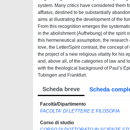
system. Many critics have considered them fo
afflatus, destined to be substantially abandon
aims at illustrating the development of the fu
From this recognition emerges the systematic r
in the abolishment (Aufhebung) of the spirit of
this hermeneutical assumption, the research 
love, the Letter/Spirit contrast, the concept of
the project of a new religious vitality for his
and, above all, of the categories of law and lo
with the theological background of Paul’s Epi
Tubingen and Frankfurt.
Scheda breve
Scheda compl
Facoltà/Dipartimento
FACOLTA' DI LETTERE E FILOSOFIA
Corso di studio
CORSO DI DOTTORATO IN SCIENZE STO