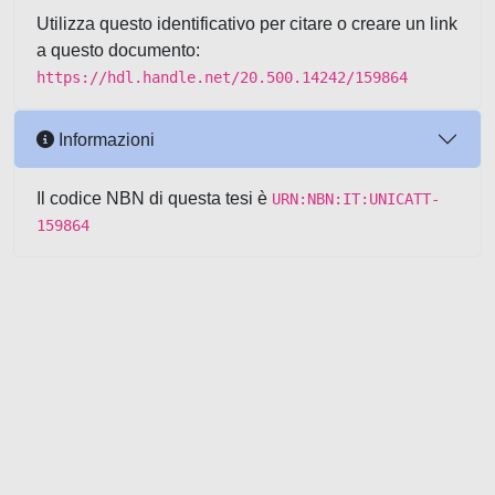
Utilizza questo identificativo per citare o creare un link
a questo documento:
https://hdl.handle.net/20.500.14242/159864
Informazioni
Il codice NBN di questa tesi è
URN:NBN:IT:UNICATT-
159864
Powered by UNITESI
-
about
UNITESI
-
Utilizzo dei cookie
-
Copyright © 2026
Area riservata