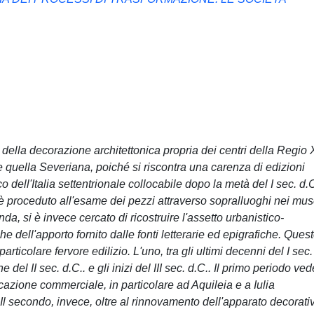
 della decorazione architettonica propria dei centri della Regio 
e quella Severiana, poiché si riscontra una carenza di edizioni
co dell'Italia settentrionale collocabile dopo la metà del I sec. d.C.
si è proceduto all'esame dei pezzi attraverso sopralluoghi nei mus
da, si è invece cercato di ricostruire l'assetto urbanistico-
dell'apporto fornito dalle fonti letterarie ed epigrafiche. Ques
ticolare fervore edilizio. L'uno, tra gli ultimi decenni del I sec.
ine del II sec. d.C.. e gli inizi del III sec. d.C.. Il primo periodo ved
azione commerciale, in particolare ad Aquileia e a Iulia
i. Il secondo, invece, oltre al rinnovamento dell'apparato decorati