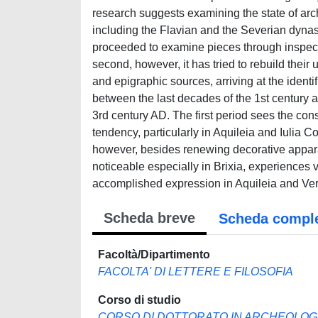
research suggests examining the state of arch
including the Flavian and the Severian dynasti
proceeded to examine pieces through inspec
second, however, it has tried to rebuild their 
and epigraphic sources, arriving at the identif
between the last decades of the 1st century a
3rd century AD. The first period sees the c
tendency, particularly in Aquileia and Iulia C
however, besides renewing decorative apparat
noticeable especially in Brixia, experiences v
accomplished expression in Aquileia and Ve
Scheda breve
Scheda compl
Facoltà/Dipartimento
FACOLTA' DI LETTERE E FILOSOFIA
Corso di studio
CORSO DI DOTTORATO IN ARCHEOLOGIA