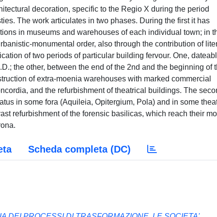
itectural decoration, specific to the Regio X during the period
es. The work articulates in two phases. During the first it has
tions in museums and warehouses of each individual town; in t
urbanistic-monumental order, also through the contribution of lite
ication of two periods of particular building fervour. One, dateab
.D.; the other, between the end of the 2nd and the beginning of 
onstruction of extra-moenia warehouses with marked commercial
oncordia, and the refurbishment of theatrical buildings. The seco
us in some fora (Aquileia, Opitergium, Pola) and in some theat
ast refurbishment of the forensic basilicas, which reach their mo
rona.
eta
Scheda completa (DC)
 DEI PROCESSI DI TRASFORMAZIONE. LE SOCIETA'