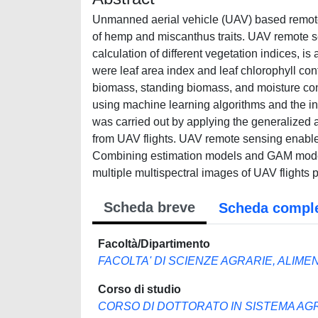
Unmanned aerial vehicle (UAV) based remote
of hemp and miscanthus traits. UAV remote se
calculation of different vegetation indices, is a
were leaf area index and leaf chlorophyll cont
biomass, standing biomass, and moisture conte
using machine learning algorithms and the 
was carried out by applying the generalized a
from UAV flights. UAV remote sensing enabled
Combining estimation models and GAM modelli
multiple multispectral images of UAV flights 
Scheda breve
Scheda compl
Facoltà/Dipartimento
FACOLTA' DI SCIENZE AGRARIE, ALIME
Corso di studio
CORSO DI DOTTORATO IN SISTEMA AG