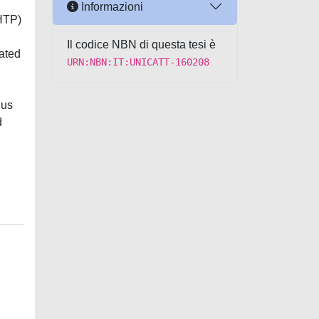
Informazioni
HTP)
Il codice NBN di questa tesi è
mated
URN:NBN:IT:UNICATT-160208
hus
d