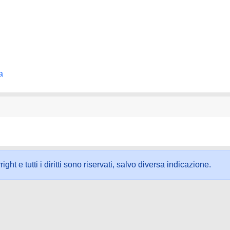
a
ht e tutti i diritti sono riservati, salvo diversa indicazione.