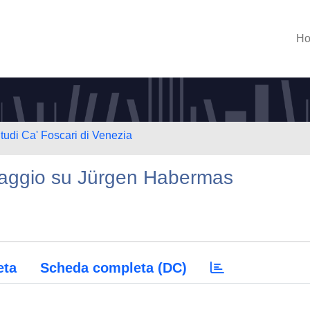
H
Studi Ca' Foscari di Venezia
 : saggio su Jürgen Habermas
eta
Scheda completa (DC)