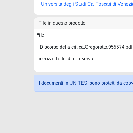
Università degli Studi Ca' Foscari di Venezi
File in questo prodotto:
File
Il Discorso della critica.Gregoratto.955574.pd
Licenza: Tutti i diritti riservati
I documenti in UNITESI sono protetti da copyrig
Powered by UNITESI
-
about UNITESI
-
Utilizzo dei c