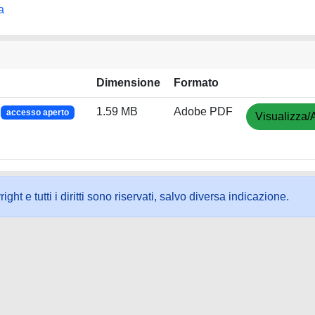
a
Dimensione
Formato
f
1.59 MB
Adobe PDF
accesso aperto
Visualizza/
ht e tutti i diritti sono riservati, salvo diversa indicazione.
ookie
-
Area riservata