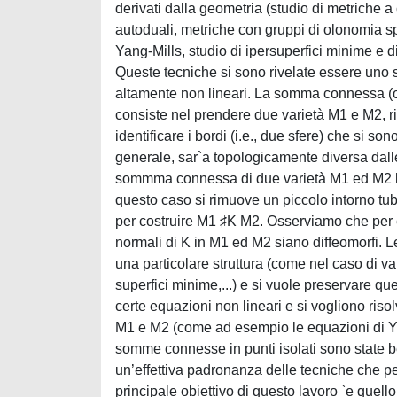
derivati dalla geometria (studio di metriche
autoduali, metriche con gruppi di olonomia sp
Yang-Mills, studio di ipersuperfici minime e di
Queste tecniche si sono rivelate essere uno s
altamente non lineari. La somma connessa (o
consiste nel prendere due varietà M1 e M2, r
identificare i bordi (i.e., due sfere) che si s
generale, sar`a topologicamente diversa dalle 
sommma connessa di due varietà M1 ed M2 lu
questo caso si rimuove un piccolo intorno tubol
per costruire M1 ♯K M2. Osserviamo che per ef
normali di K in M1 ed M2 siano diffeomorfi. L
una particolare struttura (come nel caso di v
superfici minime,...) e si vuole preservare que
certe equazioni non lineari e si vogliono ris
M1 e M2 (come ad esempio le equazioni di Yan
somme connesse in punti isolati sono state b
un’effettiva padronanza delle tecniche che pe
principale obiettivo di questo lavoro `e quel