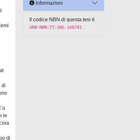
Informazioni
i
Il codice NBN di questa tesi è
lemi
URN:NBN:IT:SNS-166781
ti
 di
sono
t`a
e le
ncora
po di