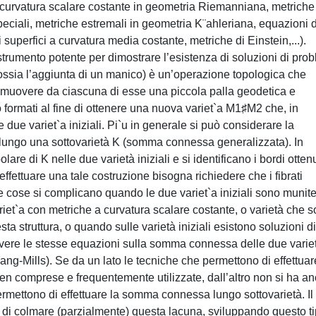
 a curvatura scalare costante in geometria Riemanniana, metriche
eciali, metriche estremali in geometria K¨ahleriana, equazioni d
 superfici a curvatura media costante, metriche di Einstein,...).
trumento potente per dimostrare l’esistenza di soluzioni di prob
ssia l’aggiunta di un manico) è un’operazione topologica che
imuovere da ciascuna di esse una piccola palla geodetica e
ono formati al fine di ottenere una nuova variet`a M1♯M2 che, in
due variet`a iniziali. Pi`u in generale si può considerare la
ngo una sottovarietà K (somma connessa generalizzata). In
are di K nelle due varietà iniziali e si identificano i bordi ottenu
fettuare una tale costruzione bisogna richiedere che i fibrati
e cose si complicano quando le due variet`a iniziali sono munite
ariet`a con metriche a curvatura scalare costante, o varietà che 
sta struttura, o quando sulle varietà iniziali esistono soluzioni di
olvere le stesse equazioni sulla somma connessa delle due varie
g-Mills). Se da un lato le tecniche che permettono di effettuar
en comprese e frequentemente utilizzate, dall’altro non si ha a
rmettono di effettuare la somma connessa lungo sottovarietà. Il
lo di colmare (parzialmente) questa lacuna, sviluppando questo ti