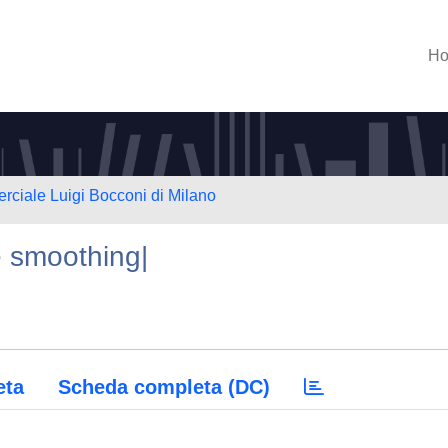
H
rciale Luigi Bocconi di Milano
e smoothing|
eta
Scheda completa (DC)