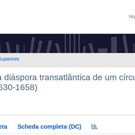
H
Superiore
a diáspora transatlântica de um círc
1630-1658)
eta
Scheda completa (DC)